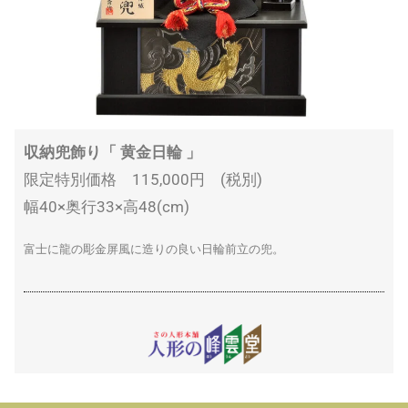
収納兜飾り「 黄金日輪 」
限定特別価格 115,000円 (税別)
幅40×奥行33×高48(cm)
富士に龍の彫金屏風に造りの良い日輪前立の兜。