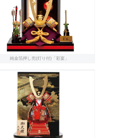
純金箔押し兜(灯り付)「彩宴」