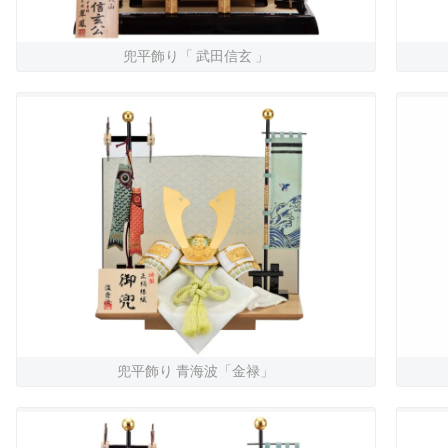
兜平飾り「 武田信玄 」
兜平飾り 青海波「金禄」