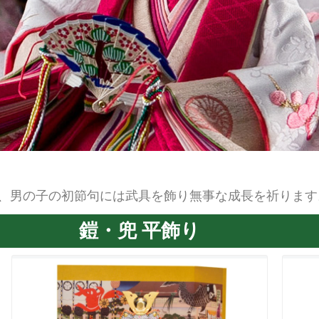
、男の子の初節句には武具を飾り無事な成長を祈ります
鎧・兜 平飾り