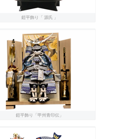
鎧平飾り「 源氏 」
鎧平飾り「甲州青印伝」