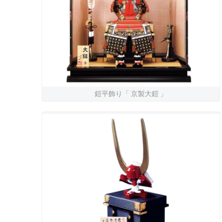
鎧平飾り「 京製大鎧 」