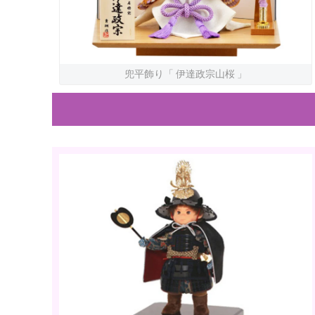
兜平飾り「 伊達政宗山桜 」