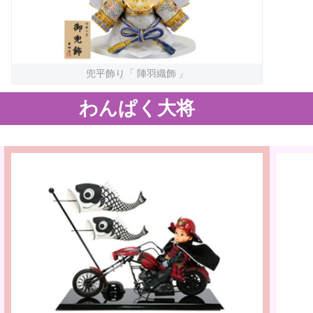
兜平飾り「 陣羽織飾 」
わんぱく大将