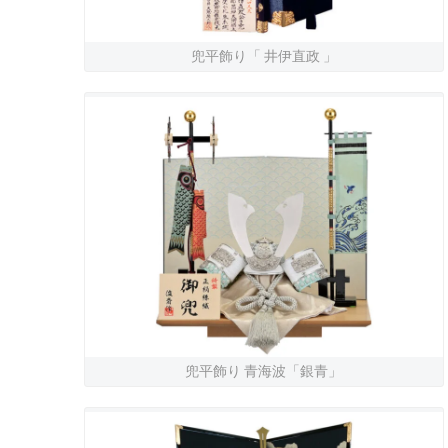
兜平飾り「 井伊直政 」
兜平飾り 青海波「銀青」