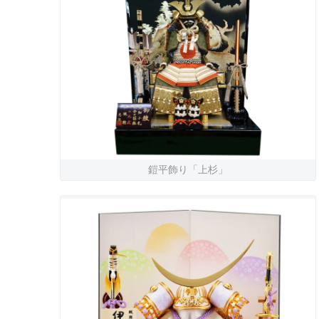
鎧平飾り「上杉」