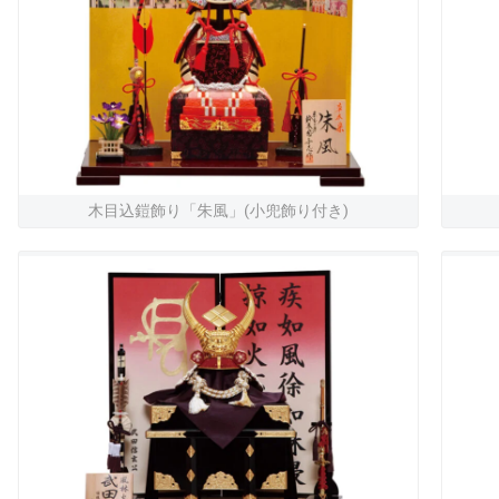
木目込鎧飾り「朱風」(小兜飾り付き)