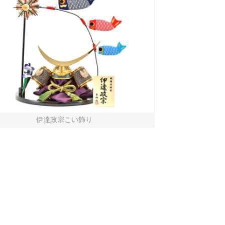
伊達政宗こい飾り