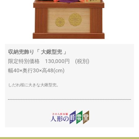
収納兜飾り「 大鍬型兜 」
限定特別価格 130,000円 (税別)
幅40×奥行30×高48(cm)
しだれ桜に大きな大鍬型兜。