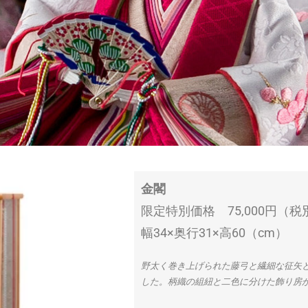
金閣
限定特別価格 75,000円（税
幅34×奥行31×高60（cm）
野太く巻き上げられた藤弓と繊細な征矢
した。柄織の組紐と二色に分けた飾り房