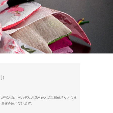
別）
と網代の箙。それぞれの意匠を大切に総檜造りとしま
が色味を揃えています。