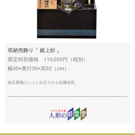
収納兜飾り「 銀上杉 」
限定特別価格 110,000円（税別）
幅40×奥行30×高52（cm）
緑玉屏風にいぶし仕立ての上杉謙信兜。